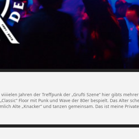
t viiiielen Jahren der Treffpunk der „Grufti Szene“ hier gibts mehr
Classic“ Floor mit Punk und Wave der 80er bespielt. Das Alter schei
lich Alte „Knacker“ und tanzen gemeinsam. Das ist meine Private