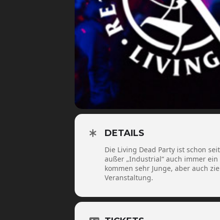
DETAILS
Die Living Dead Party ist schon sei
außer „Industrial“ auch immer ein „
kommen sehr Junge, aber auch ziem
Veranstaltung.