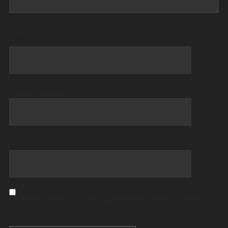
Name:
E-Mail Adresse:
Website:
Meinen Namen, E-Mail und Website in diesem Browser
speichern, bis ich wieder kommentiere.