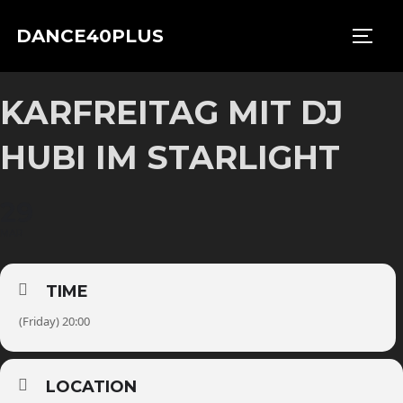
Zu
DANCE40PLUS
Inhalten
SEIT
springen
KARFREITAG MIT DJ
HUBI IM STARLIGHT
29
MAR
TIME
(Friday) 20:00
LOCATION