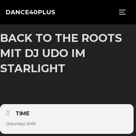
Zu
DANCE40PLUS
Inhalten
SEIT
springen
BACK TO THE ROOTS
MIT DJ UDO IM
STARLIGHT
16
MAR
TIME
(Saturday) 20:00